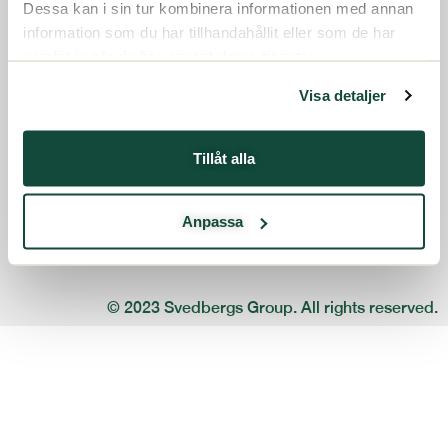
Dessa kan i sin tur kombinera informationen med annan
information som du har tillhandahållit eller som de har
samlat in när du har använt deras tjänster.
Svedbergs Group
Visa detaljer
Box 840
301 18 HALMSTAD
Tillåt alla
Besöksadress:
Kristian IV:s väg 3
Anpassa
ir@svedbergsgroup.com
www.svedbergsgroup.se
© 2023 Svedbergs Group. All rights reserved.