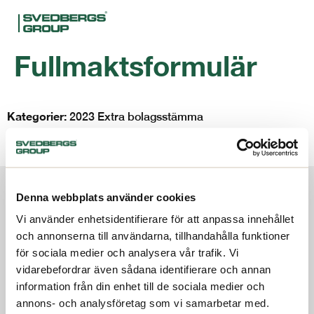
Fullmaktsformulär
Kategorier:
2023 Extra bolagsstämma
Svedbergs Group AB (publ) – Fullmaktsformulär (SV)
Om oss
Denna webbplats använder cookies
Investerare
Vi använder enhetsidentifierare för att anpassa innehållet
Terms and conditions
och annonserna till användarna, tillhandahålla funktioner
Code of conduct
Hållbarhet
för sociala medier och analysera vår trafik. Vi
Whistleblowing service
vidarebefordrar även sådana identifierare och annan
Press
Kontakt
information från din enhet till de sociala medier och
annons- och analysföretag som vi samarbetar med.
Svenska