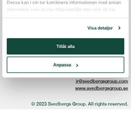
Dessa kan i sin tur kombinera informationen med annan
information som du har tillhandahållit eller som de har
Följ oss:
samlat in när du har använt deras tjänster.
Visa detaljer
Svedbergs Group
Box 840
Tillåt alla
301 18 HALMSTAD
Anpassa
Besöksadress:
Kristian IV:s väg 3
ir@svedbergsgroup.com
www.svedbergsgroup.se
© 2023 Svedbergs Group. All rights reserved.