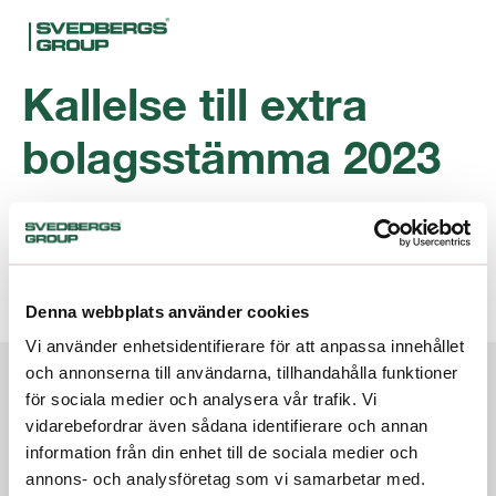
Kallelse till extra
bolagsstämma 2023
Kategorier:
2023 Extra bolagsstämma
Svedbergs Group AB (publ) – kallelse till extra
Denna webbplats använder cookies
bolagsstämma 2023
Vi använder enhetsidentifierare för att anpassa innehållet
Om oss
och annonserna till användarna, tillhandahålla funktioner
för sociala medier och analysera vår trafik. Vi
Investerare
vidarebefordrar även sådana identifierare och annan
Terms and conditions
information från din enhet till de sociala medier och
Code of conduct
Hållbarhet
annons- och analysföretag som vi samarbetar med.
Whistleblowing service