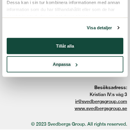
Dessa kan i sin tur kombinera informationen med annan
Press
Kontakt
information som du har tillhandahållit eller som de har
samlat in när du har använt deras tjänster.
Svenska
Visa detaljer
Följ oss:
Tillåt alla
Svedbergs Group
Anpassa
Box 840
301 18 HALMSTAD
Besöksadress:
Kristian IV:s väg 3
ir@svedbergsgroup.com
www.svedbergsgroup.se
© 2023 Svedbergs Group. All rights reserved.