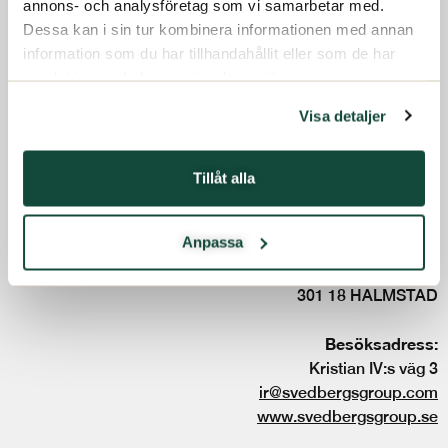
annons- och analysföretag som vi samarbetar med.
Code of conduct
Hållbarhet
Dessa kan i sin tur kombinera informationen med annan
Whistleblowing service
information som du har tillhandahållit eller som de har
Press
Kontakt
samlat in när du har använt deras tjänster.
Svenska
Visa detaljer
Följ oss:
Tillåt alla
Svedbergs Group
Anpassa
Box 840
301 18 HALMSTAD
Besöksadress:
Kristian IV:s väg 3
ir@svedbergsgroup.com
www.svedbergsgroup.se