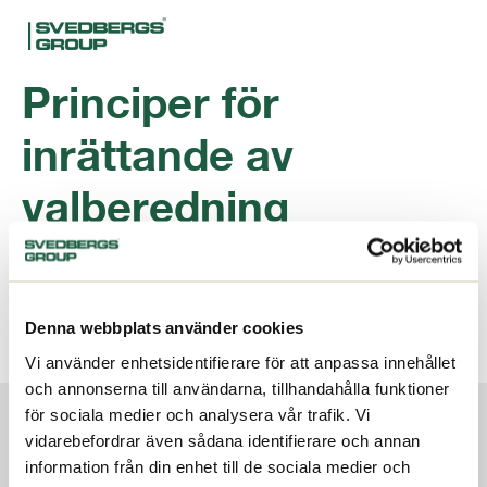
Principer för
inrättande av
valberedning
ladda ner
Filtyp:
pdf
Denna webbplats använder cookies
Kategorier:
2014 Årsstämma
Vi använder enhetsidentifierare för att anpassa innehållet
och annonserna till användarna, tillhandahålla funktioner
Om oss
för sociala medier och analysera vår trafik. Vi
vidarebefordrar även sådana identifierare och annan
Investerare
information från din enhet till de sociala medier och
Terms and conditions