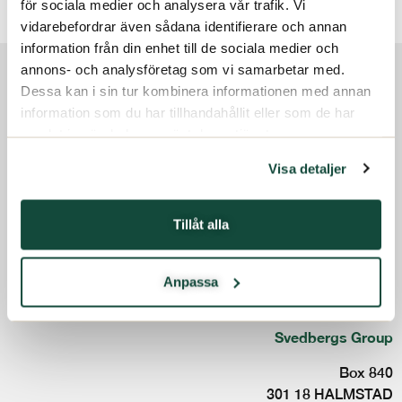
för sociala medier och analysera vår trafik. Vi
Kategorier:
2019 Årsstämma
vidarebefordrar även sådana identifierare och annan
information från din enhet till de sociala medier och
Om oss
annons- och analysföretag som vi samarbetar med.
Dessa kan i sin tur kombinera informationen med annan
Investerare
information som du har tillhandahållit eller som de har
Terms and conditions
samlat in när du har använt deras tjänster.
Code of conduct
Hållbarhet
Whistleblowing service
Visa detaljer
Press
Kontakt
Tillåt alla
Svenska
Följ oss:
Anpassa
Svedbergs Group
Box 840
301 18 HALMSTAD