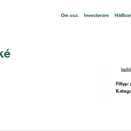
Om oss
Investerare
Hållbar
ké
ladd
Filtyp:
Katego