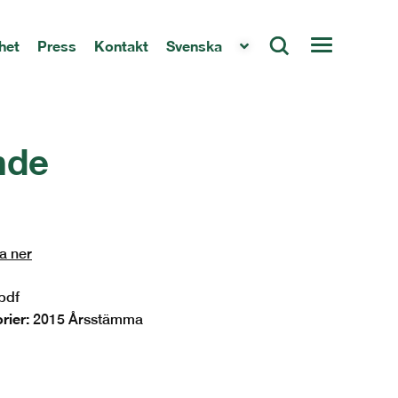
het
Press
Kontakt
Svenska
ande
a ner
pdf
rier:
2015 Årsstämma