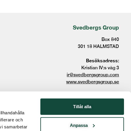
Svedbergs Group
Box 840
301 18 HALMSTAD
Besöksadress:
Kristian IV:s väg 3
ir@svedbergsgroup.com
www.svedbergsgroup.se
© 2023 Svedbergs Group. All rights reserved.
Tillåt alla
illhandahålla
ifierare och
Anpassa
 vi samarbetar