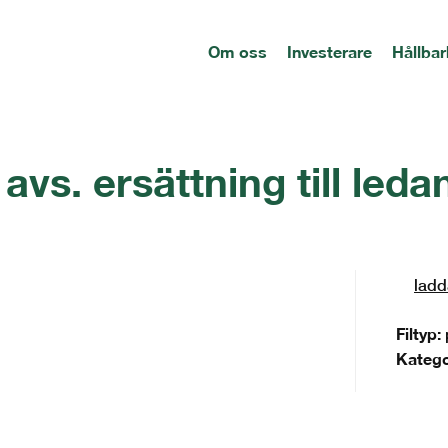
Om oss
Investerare
Hållbar
avs. ersättning till led
ladd
Filtyp:
Katego