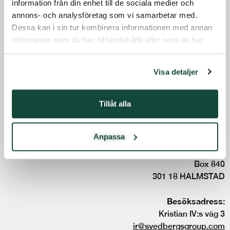
information från din enhet till de sociala medier och
Investerare
annons- och analysföretag som vi samarbetar med.
Terms and conditions
Dessa kan i sin tur kombinera informationen med annan
Code of conduct
Hållbarhet
information som du har tillhandahållit eller som de har
Whistleblowing service
samlat in när du har använt deras tjänster.
Press
Kontakt
Visa detaljer
Svenska
Tillåt alla
Följ oss:
Anpassa
Svedbergs Group
Box 840
301 18 HALMSTAD
Besöksadress:
Kristian IV:s väg 3
ir@svedbergsgroup.com