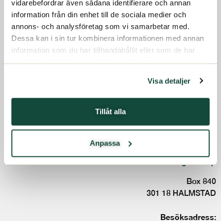
vidarebefordrar även sådana identifierare och annan
Om oss
information från din enhet till de sociala medier och
annons- och analysföretag som vi samarbetar med.
Investerare
Dessa kan i sin tur kombinera informationen med annan
Terms and conditions
information som du har tillhandahållit eller som de har
Code of conduct
Hållbarhet
samlat in när du har använt deras tjänster.
Whistleblowing service
Press
Kontakt
Visa detaljer
Svenska
Tillåt alla
Följ oss:
Anpassa
Svedbergs Group
Box 840
301 18 HALMSTAD
Besöksadress: