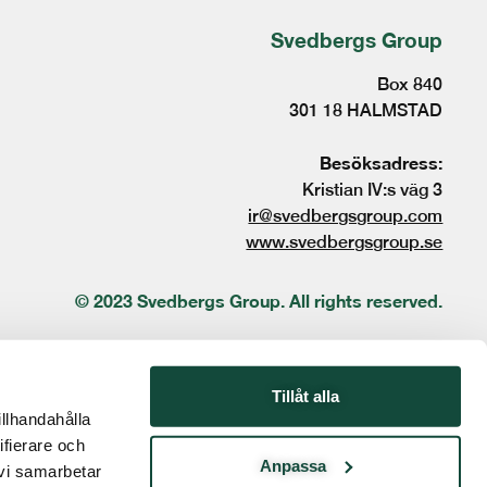
Svedbergs Group
Box 840
301 18 HALMSTAD
Besöksadress:
Kristian IV:s väg 3
ir@svedbergsgroup.com
www.svedbergsgroup.se
© 2023 Svedbergs Group. All rights reserved.
Tillåt alla
illhandahålla
ifierare och
Anpassa
 vi samarbetar