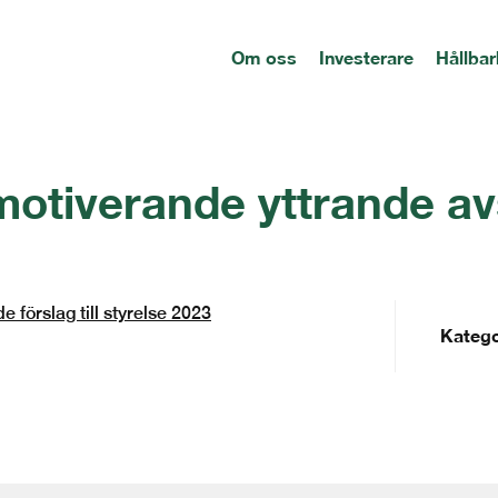
Om oss
Investerare
Hållbar
otiverande yttrande avs
förslag till styrelse 2023
Katego