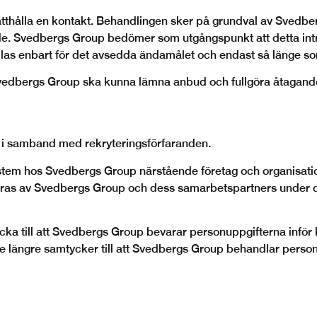
ätthålla en kontakt. Behandlingen sker på grundval av Svedber
de. Svedbergs Group bedömer som utgångspunkt att detta intre
las enbart för det avsedda ändamålet och endast så länge som
vedbergs Group ska kunna lämna anbud och fullgöra åtaganden
i samband med rekryteringsförfaranden.
stem hos Svedbergs Group närstående företag och organisat
as av Svedbergs Group och dess samarbetspartners under den
tycka till att Svedbergs Group bevarar personuppgifterna in
nte längre samtycker till att Svedbergs Group behandlar pers