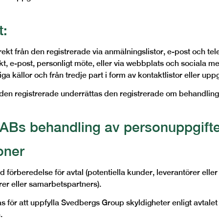
t:
ekt från den registrerade via anmälningslistor, e-post och tel
t, e-post, personligt möte, eller via webbplats och sociala med
a källor och från tredje part i form av kontaktlistor eller upp
n den registrerade underrättas den registrerade om behandlin
ABs behandling av personuppgifte
oner
rberedelse för avtal (potentiella kunder, leverantörer eller 
rer eller samarbetspartners).
för att uppfylla Svedbergs Group skyldigheter enligt avtalet
.