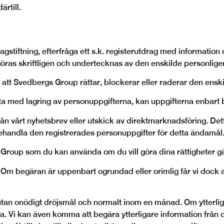
rtill.
tslagstiftning, efterfråga ett s.k. registerutdrag med informat
öras skriftligen och undertecknas av den enskilde personligen
a att Svedbergs
Group
rättar, blockerar eller raderar den ensk
sätta med lagring av personuppgifterna, kan uppgifterna enbart
från vårt nyhetsbrev eller utskick av direktmarknadsföring. De
behandla den registrerades personuppgifter för detta ändamål
s
Group
som du kan använda om du vill göra dina rättigheter g
. Om begäran är uppenbart ogrundad eller orimlig får vi dock ant
an onödigt dröjsmål och normalt inom en månad. Om ytterligar
. Vi kan även komma att begära ytterligare information från di