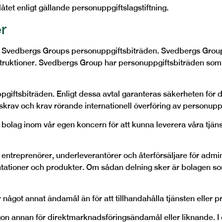
låtet enligt gällande personuppgiftslagstiftning.
er
Svedbergs Groups personuppgiftsbiträden. Svedbergs Groups
ruktioner. Svedbergs Group har personuppgiftsbiträden som 
ppgiftsbiträden. Enligt dessa avtal garanteras säkerheten fö
skrav och krav rörande internationell överföring av personuppg
olag inom vår egen koncern för att kunna leverera våra tjäns
entreprenörer, underleverantörer och återförsäljare för adm
tationer och
produkter. Om sådan delning sker är bolagen so
något annat ändamål än för att tillhandahålla tjänsten eller pr
någon annan för direktmarknadsföringsändamål eller liknande. 