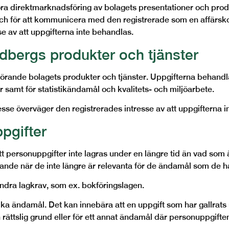
ra direktmarknadsföring av bolagets presentationer och pro
er och för att kommunicera med den registrerade som en affä
e av att uppgifterna inte behandlas.
edbergs produkter och tjänster
nde bolagets produkter och tjänster. Uppgifterna behandlas
 samt för statistikändamål och kvalitets- och miljöarbete.
e överväger den registrerades intresse av att uppgifterna i
pgifter
att personuppgifter inte lagras under en längre tid än vad s
nde när de inte längre är relevanta för de ändamål som de har
andra lagkrav, som ex. bokföringslagen.
ika ändamål. Det kan innebära att en uppgift som har gallrats u
 rättslig grund eller för ett annat ändamål där personuppgifte