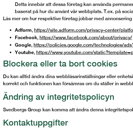
Detta innebär att dessa företag kan använda permanenta
baserat på hur du använt vår webbplats. T.ex. på soc
Läs mer om hur respektive företag jobbar med annonsering
Adform
,
https://site.adform.com/privacy-center/platf
Facebook
,
https://www.facebook.com/about/privacy/
Google
,
https://policies.google.com/technologies/ads
Youtube
,
https://www.youtube.com/static?template=p
Blockera eller ta bort cookies
Du kan alltid ändra dina webbläsarinställningar eller enhetsi
korrekt och funktionen kan försämras om du ställer in webbl
Ändring av integritetspolicyn
Svedbergs
Group
kan komma att ändra denna integritetsp
Kontaktuppgifter