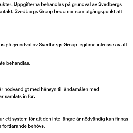
dukter. Uppgifterna behandlas på grundval av Svedbergs
rskontakt. Svedbergs Group bedömer som utgångspunkt att
 på grundval av Svedbergs Group legitima intresse av att
nte behandlas.
om är nödvändigt med hänsyn till ändamålen med
 samlats in för.
r ett system för att den inte längre är nödvändig kan finnas
n fortfarande behövs.