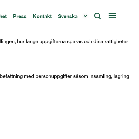
het
Press
Kontakt
Svenska
ergs Group AB, tillsammans med helägda dotterbolag
igt gällande lagstiftning.
lingen, hur länge uppgifterna sparas och dina rättigheter
befattning med personuppgifter såsom insamling, lagring