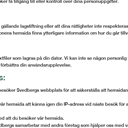
r få tillgång till eller kontroll över dina personuppgifter.
llande lagstiftning eller att dina rättigheter inte respekteras
onens hemsida finns ytterligare information om hur du går till
iler som lagras på din dator. Vi kan inte se någon personlig 
h förbättra din användarupplevelse.
s:
u besöker Svedbergs webbplats för att säkerställa att hemsidan
vår hemsida att känna igen din IP-adress vid näste besök för a
d att du besöker vår hemsida.
edbergs samarbetar med andra företag som hjälper oss med 