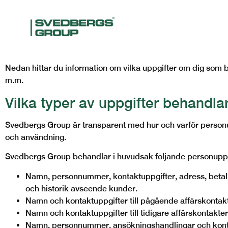
Svedbergs Groups integritetsp
Svedbergs Group AB respekterar din personliga integritet o
(Svedbergskoncernen) är personuppgiftsansvarig för behadlin
Nedan hittar du information om vilka uppgifter om dig som b
m.m.
Vilka typer av uppgifter behandla
Svedbergs Group är transparent med hur och varför personu
och användning.
Svedbergs Group behandlar i huvudsak följande personuppg
Namn, personnummer, kontaktuppgifter, adress, betal
och historik avseende kunder.
Namn och kontaktuppgifter till pågående affärskontak
Namn och kontaktuppgifter till tidigare affärskontakter
Namn, personnummer, ansökningshandlingar och konta