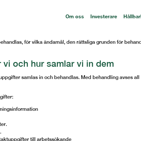
olicy
Om oss
Investerare
Hållbar
ch din rätt att ha kontroll över dina personuppgifter. Svedb
g av personuppgifter och ansvarar för att behandling sker enl
ehandlas, för vilka ändamål, den rättsliga grunden för behand
r vi och hur samlar vi in dem
ppgifter samlas in och behandlas. Med behandling avses all 
ifter:
ningsinformation
ter.
.
ktuppgifter till arbetssökande