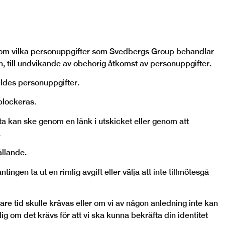
ion om vilka personuppgifter som Svedbergs
Group
behandlar
, till undvikande av obehörig åtkomst av personuppgifter.
ildes personuppgifter.
 blockeras.
tta kan ske genom en länk i utskicket eller genom att
.
ällande.
ingen ta ut en rimlig avgift eller välja att inte tillmötesgå
e tid skulle krävas eller om vi av någon anledning inte kan
g om det krävs för att vi ska kunna bekräfta din identitet