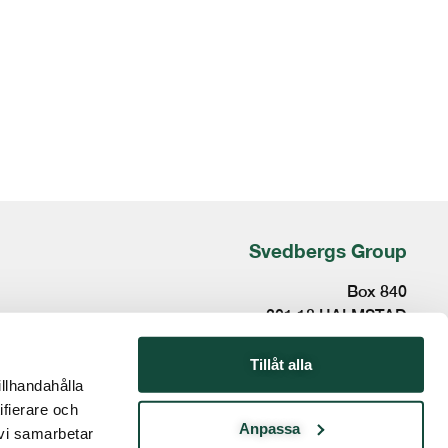
Svedbergs Group
Box 840
301 18 HALMSTAD
Besöksadress:
Tillåt alla
illhandahålla
Kristian IV:s väg 3
ifierare och
ir@svedbergsgroup.com
Anpassa
 vi samarbetar
www.svedbergsgroup.se