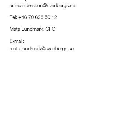
arne.andersson@svedbergs.se
Tel: +46 70 638 50 12
Mats Lundmark, CFO
E-mail:
mats.lundmark@svedbergs.se
Tel: +46 70 677 05 83
Denna information är sådan
information som Svedbergs i
Dalstorp AB (publ) ska
offentliggöra enligt lagen om
handel med finansiella instrument.
Informationen lämnades, genom
ovannämnda kontaktpersoners
försorg, för offentliggörande den
31 mars 2022 kl. 09:00.