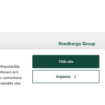
Svedbergs Group
Box 840
301 18 HALMSTAD
Tillåt alla
illhandahålla
Besöksadress:
ifierare och
Kristian IV:s väg 3
Anpassa
 vi samarbetar
ir@svedbergsgroup.com
ahållit eller
www.svedbergsgroup.se
© 2023 Svedbergs Group. All rights reserved.