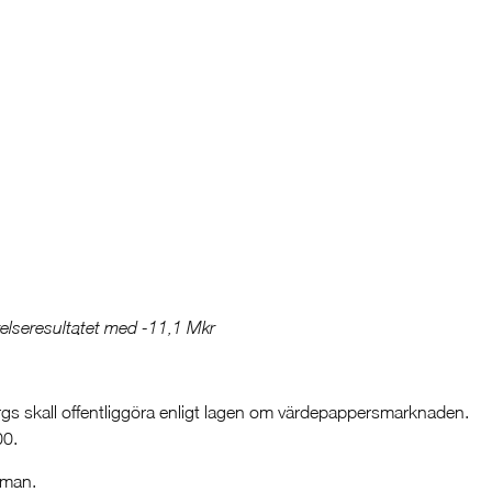
relseresultatet med -11,1 Mkr
s skall offentliggöra enligt lagen om värdepappersmarknaden.
00.
kman.