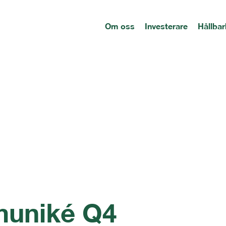
Om oss
Investerare
Hållbar
muniké Q4