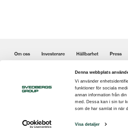
Om oss
Investerare
Hållbarhet
Press
Terms and conditions
Code of conduct
Whistleblow
Denna webbplats använde
Vi använder enhetsidentifie
Följ oss:
funktioner för sociala medi
annan information från din
med. Dessa kan i sin tur k
som de har samlat in när d
Visa detaljer