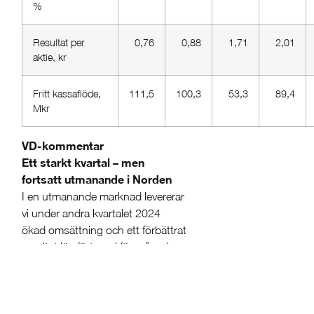
%
Resultat per
0,76
0,88
1,71
2,01
aktie, kr
Fritt kassaflöde,
111,5
100,3
53,3
89,4
Mkr
VD-kommentar
Ett starkt kvartal – men
fortsatt utmanande i Norden
I en utmanande marknad levererar
vi under andra kvartalet 2024
ökad omsättning och ett förbättrat
resultat jämfört med föregående
år. Bakom utvecklingen ligger
förvärvet av Thebalux, fortsatt
stark utveckling för Roper Rhodes