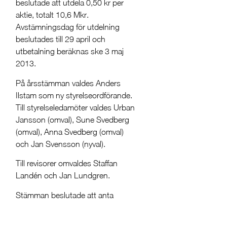
beslutade att utdela 0,50 kr per
aktie, totalt 10,6 Mkr.
Avstämningsdag för utdelning
beslutades till 29 april och
utbetalning beräknas ske 3 maj
2013.
På årsstämman valdes Anders
Ilstam som ny styrelseordförande.
Till styrelseledamöter valdes Urban
Jansson (omval), Sune Svedberg
(omval), Anna Svedberg (omval)
och Jan Svensson (nyval).
Till revisorer omvaldes Staffan
Landén och Jan Lundgren.
Stämman beslutade att anta
styrelsens förslag avseende
principer för ersättningar till