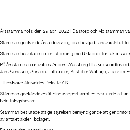
Årsstämma hölls den 29 april 2022 i Dalstorp och vid stämman var
Stämman godkände årsredovisning och beviljade ansvarsfrihet för
Stämman beslutade om en utdelning med 0 kronor för räkenskap
På årsstämman omvaldes Anders Wassberg till styrelseordförande 
Jan Svensson, Susanne Lithander, Kristoffer Väliharju, Joachim 
Till revisorer återvaldes Deloitte AB.
Stämman godkände ersättningsrapport samt en beslutade att anta f
befattningshavare.
Stämman beslutade att ge styrelsen bemyndigande att genomföra ri
av antalet aktier i bolaget.