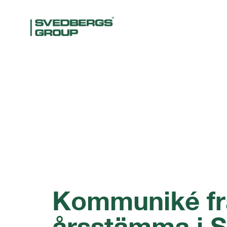
Kommuniké fr
årsstämma i S