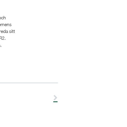
och
ernens
eda sitt
R2.
,