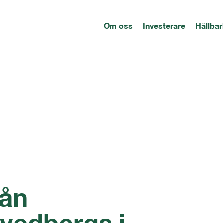
Om oss
Investerare
Hållbar
ån
vedbergs i