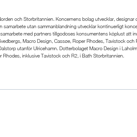
orden och Storbritannien. Koncernens bolag utvecklar, designar 
en samarbete utan sammanblandning utvecklar kontinuerligt konc
samarbete med partners tillgodoses konsumentens köplust att inr
Svedbergs, Macro Design, Cassøe, Roper Rhodes, Tavistock och 
Dalstorp utanför Ulricehamn. Dotterbolaget Macro Design i Laholm
Rhodes, inklusive Tavistock och R2, i Bath Storbritannien.