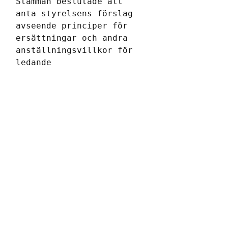
Stämman beslutade att 
anta styrelsens förslag 
avseende principer för 
ersättningar och andra 
anställningsvillkor för 
ledande 
befattningshavare. 
Stämman fastställde 
också styrelsens 
förslag till 
optionsprogram för 
ledande 
befattningshavare samt 
avsättning av 800 000 
kr till personalens 
vinstandelsstiftelse.