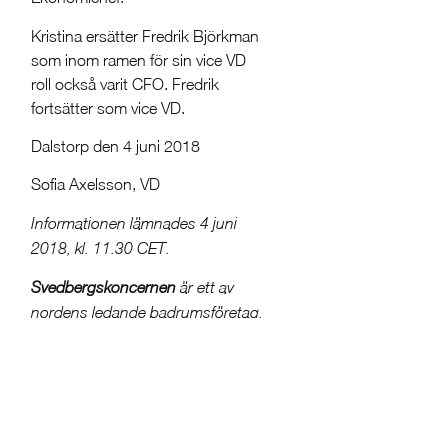
Kristina ersätter Fredrik Björkman
som inom ramen för sin vice VD
roll också varit CFO. Fredrik
fortsätter som vice VD.
Dalstorp den 4 juni 2018
Sofia Axelsson, VD
Informationen lämnades 4 juni
2018, kl. 11.30 CET.
Svedbergskoncernen
är ett av
nordens ledande badrumsföretag.
Produktkonceptet omfattar ett
sortiment för hela badrummet
såsom möbler, duschar, badkar,
handdukstorkar, blandare, wc och
tillbehör. Försäljningen sker under