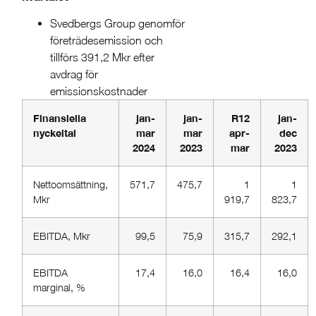
Svedbergs Group genomför
företrädesemission och
tillförs 391,2 Mkr efter
avdrag för
emissionskostnader
Finansiella
jan-
jan-
R12
jan-
nyckeltal
mar
mar
apr-
dec
2024
2023
mar
2023
Nettoomsättning,
571,7
475,7
1
1
Mkr
919,7
823,7
EBITDA, Mkr
99,5
75,9
315,7
292,1
EBITDA-
17,4
16,0
16,4
16,0
marginal, %