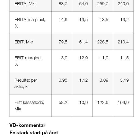
EBITA, Mkr
83,7
64,0
259,7
240,0
EBITA-marginal,
14,6
13,5
13,5
13,2
%
EBIT, Mkr
79,5
61,4
228,5
210,4
EBIT-marginal,
13,9
12,9
11,9
11,5
%
Resultat per
0,95
1,12
3,09
3,19
aktie, kr
Fritt kassaflöde,
-58,2
-10,9
122,6
169,9
Mkr
VD-kommentar
En stark start på året