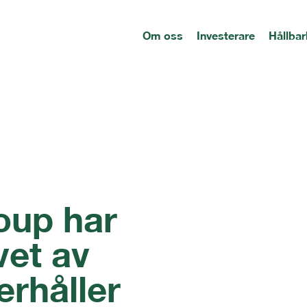
Om oss
Investerare
Hållbar
oup har
vet av
erhåller