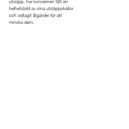
utsläpp, har koncernen fått en
helhetsbild av sina utsläppskällor
och vidtagit åtgärder för att
minska dem.
”Vi är stolta över att kunna
meddela att vi har minskat våra
CO2-utsläpp med 14,4% under
2022. Detta är en viktig prestation
och ett steg framåt i vår strävan
att bekämpa
klimatförändringarna,” säger Per-
Arne Andersson, VD och
koncernchef för Svedbergs
Group. ”Vi är fast beslutna att
fortsätta vårt arbete för att minska
vår klimatpåverkan och skapa en
mer hållbar framtid för våra
intressenter och samhället i stort.”