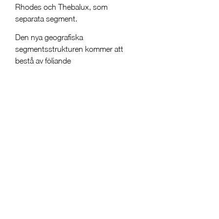
Rhodes och Thebalux, som
separata segment.
Den nya geografiska
segmentsstrukturen kommer att
bestå av följande
varumärkesbolag:
Norden: Svedbergs, Macro
Design och Cassøe
Storbritannien: Roper
Rhodes
Centraleuropa: Thebalux
och UBC
– Svedbergs Group har utvecklats
från ett svenskt varumärkesbolag
till en internationell
badrumskoncern med starka
positioner på flera geografiska