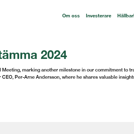
Om oss
Investerare
Hållbar
stämma 2024
l Meeting, marking another milestone in our commitment to 
r CEO, Per-Arne Andersson, where he shares valuable insights