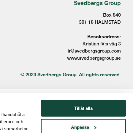
Svedbergs Group
Box 840
301 18 HALMSTAD
Besöksadress:
Kristian IV:s väg 3
ir@svedbergsgroup.com
www.svedbergsgroup.se
© 2023 Svedbergs Group. All rights reserved.
Tillåt alla
illhandahålla
ifierare och
Anpassa
 vi samarbetar