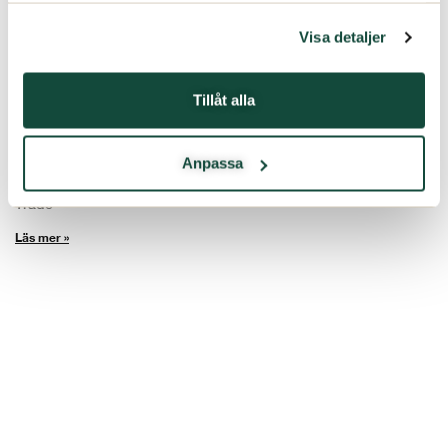
Visa detaljer
Kallelse till årsstämma för Svedbergs Group AB
(publ.)
Tillåt alla
12 mars 2024
Inga kommentarer
Aktieägarna i Svedbergs Group AB (publ.) organisationsnummer
556052–4984, kallas härmed till årsstämma 25 april 2024
Anpassa
klockan 13.00 på bolagets huvudkontor, Kristian IV:s väg 3,
Trade
Läs mer »