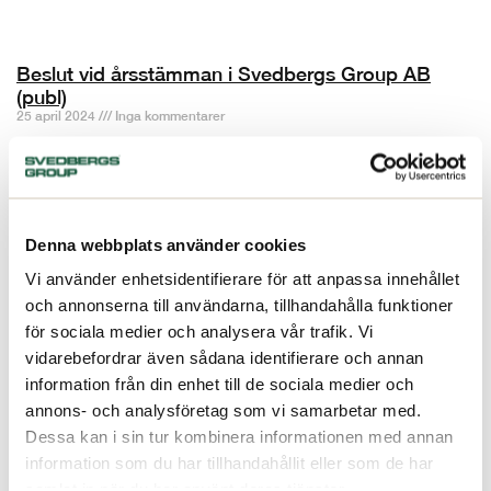
Beslut vid årsstämman i Svedbergs Group AB
(publ)
25 april 2024
Inga kommentarer
Årsstämma hölls idag den 25 april 2024 i Halmstad och vid
stämman var 64,6 procent av aktiekapitalet och rösterna
representerade Stämman fastställde resultat- och
balansräkningen
Denna webbplats använder cookies
Läs mer »
Vi använder enhetsidentifierare för att anpassa innehållet
och annonserna till användarna, tillhandahålla funktioner
för sociala medier och analysera vår trafik. Vi
vidarebefordrar även sådana identifierare och annan
information från din enhet till de sociala medier och
annons- och analysföretag som vi samarbetar med.
Dessa kan i sin tur kombinera informationen med annan
information som du har tillhandahållit eller som de har
samlat in när du har använt deras tjänster.