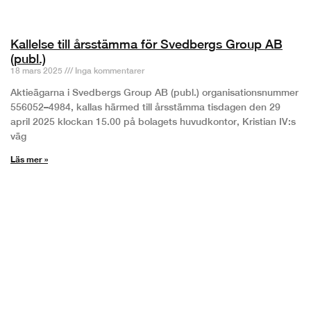
Kallelse till årsstämma för Svedbergs Group AB
(publ.)
18 mars 2025
Inga kommentarer
Aktieägarna i Svedbergs Group AB (publ.) organisationsnummer
556052–4984, kallas härmed till årsstämma tisdagen den 29
april 2025 klockan 15.00 på bolagets huvudkontor, Kristian IV:s
väg
Läs mer »