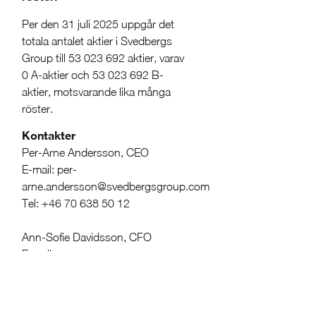
Per den 31 juli 2025 uppgår det
totala antalet aktier i Svedbergs
Group till 53 023 692 aktier, varav
0 A-aktier och 53 023 692 B-
aktier, motsvarande lika många
röster.
Kontakter
Per-Arne Andersson, CEO
E-mail: per-
arne.andersson@svedbergsgroup.com
Tel: +46 70 638 50 12
Ann-Sofie Davidsson, CFO
E-mail: ann-
sofie.davidsson@svedbergsgroup.com
Tel: +46 720 741 062
Om oss