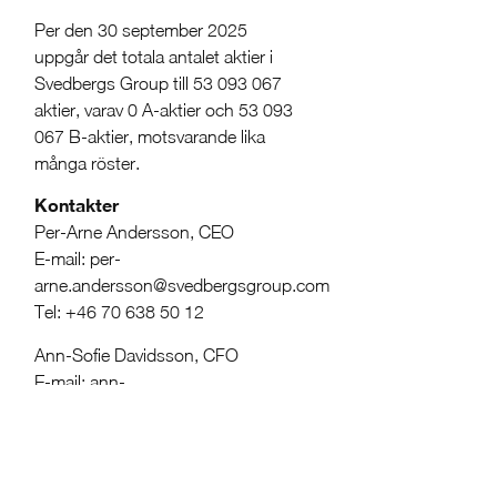
Per den 30 september 2025
uppgår det totala antalet aktier i
Svedbergs Group till 53 093 067
aktier, varav 0 A-aktier och 53 093
067 B-aktier, motsvarande lika
många röster.
Kontakter
Per-Arne Andersson, CEO
E-mail: per-
arne.andersson@svedbergsgroup.com
Tel: +46 70 638 50 12
Ann-Sofie Davidsson, CFO
E-mail: ann-
sofie.davidsson@svedbergsgroup.com
Tel: +46 720 741 062
Om oss