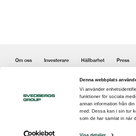
Om oss
Investerare
Hållbarhet
Press
Terms and conditions
Code of conduct
Whistleblow
Denna webbplats använde
Vi använder enhetsidentifie
Följ oss:
funktioner för sociala medi
annan information från din
med. Dessa kan i sin tur k
som de har samlat in när d
Visa detaljer