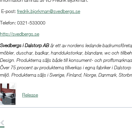
Information lämnas av VD Fredrik Björkman.
E-post:
fredrik.bjorkman@svedbergs.se
Telefon: 0321-533000
http://svedbergs.se
Svedbergs i Dalstorp AB
är ett av nordens ledande badrumsföreta
möbler, duschar, badkar, handdukstorkar, blandare, wc och til
Design. Produkterna säljs både till konsument- och proffsmarkna
Över 75 procent av produkterna tillverkas i egna fabriker i Dalstorp oc
miljö. Produkterna säljs i Sverige, Finland, Norge, Danmark, Storb
Release