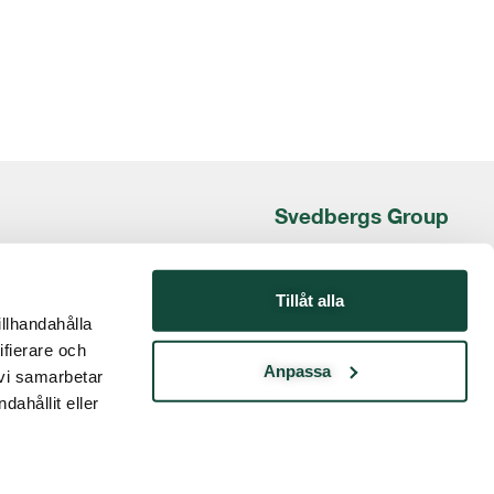
Svedbergs Group
Box 840
301 18 HALMSTAD
Tillåt alla
illhandahålla
Besöksadress:
ifierare och
Kristian IV:s väg 3
Anpassa
 vi samarbetar
ir@svedbergsgroup.com
ahållit eller
www.svedbergsgroup.se
© 2023 Svedbergs Group. All rights reserved.