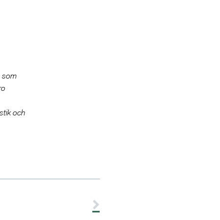
å som
ro
istik och