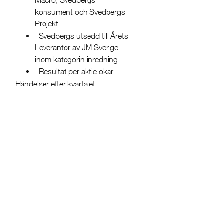
Macro, Svedbergs
konsument och Svedbergs
Projekt
Svedbergs utsedd till Årets
Leverantör av JM Sverige
inom kategorin inredning
Resultat per aktie ökar
Händelser efter kvartalet
Inga väsentliga händelser
har skett efter kvartalet
VD-kommentar: Stark tillväxt
och ökat resultat
Första kvartalets omsättning
uppgick till 172 Mkr en ökning
med 47% varav den organiska
tillväxten var 10 procent.
Omsättningen är den högsta i ett
enskilt kvartal i bolagets historia.