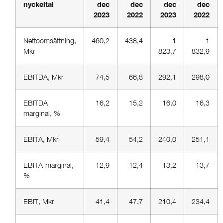
nyckeltal
dec
dec
dec
dec
2023
2022
2023
2022
Nettoomsättning,
460,2
438,4
1
1
Mkr
823,7
832,9
EBITDA, Mkr
74,5
66,8
292,1
298,0
EBITDA-
16,2
15,2
16,0
16,3
marginal, %
EBITA, Mkr
59,4
54,2
240,0
251,1
EBITA-marginal,
12,9
12,4
13,2
13,7
%
EBIT, Mkr
41,4
47,7
210,4
234,4