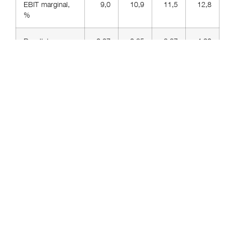
EBIT-marginal,
9,0
10,9
11,5
12,8
%
Resultat per
0,27
0,85
3,37
4,90
aktie, kr
Fritt kassaflöde,
51,3
99,8
169,9
202,6
Mkr
VD-kommentar
Starkt resultat i utmanande
marknad
Vi avslutar 2023 med ett starkt
sista kvartal i en utmanande
marknad där vår bedömning är att
vi ökar våra marknadsandelar och
vi ökar vår EBITA-marginal. Detta
är resultatet av kundernas
uppskattning av vårt