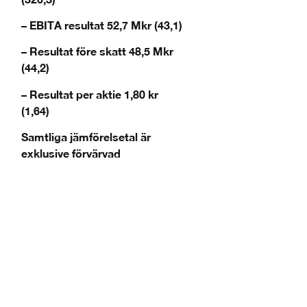
– EBITA resultat 52,7 Mkr (43,1)
– Resultat före skatt 48,5 Mkr
(44,2)
– Resultat per aktie 1,80 kr
(1,64)
Samtliga jämförelsetal är
exklusive förvärvad
verksamhet i Macro
Viktiga händelser under tredje
kvartalet
– Nettoomsättningen ökar med 41
procent
– Projektförsäljningen ökar i
Sverige och Norge
– Organisk tillväxt med 3 procent