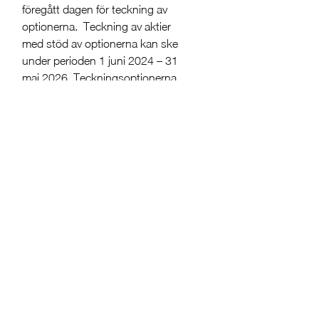
föregått dagen för teckning av
optionerna. Teckning av aktier
med stöd av optionerna kan ske
under perioden 1 juni 2024 – 31
maj 2026. Teckningsoptionerna
har överlåtits till deltagarna för
marknadsvärde, enligt värdering
genomförd av PwC. Om samtliga
teckningsoptioner tecknas och
utnyttjas för nyteckning av aktier
kan aktiekapitalet komma att öka
med högst 448 068,75 kronor.
Teckningsoptionerna är föremål
för sedvanligt hembudsavtal.
För ytterligare information
kontakta;
Per-Arne Andersson, VD och