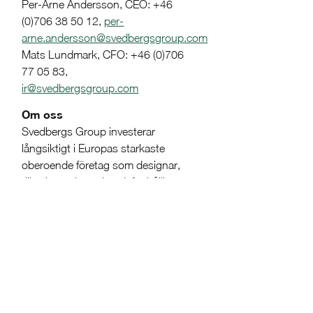
Per-Arne Andersson, CEO: +46
(0)706 38 50 12,
per-
arne.andersson@svedbergsgroup.com
Mats Lundmark, CFO: +46 (0)706
77 05 83,
ir@svedbergsgroup.com
Om oss
Svedbergs Group investerar
långsiktigt i Europas starkaste
oberoende företag som designar,
tillverkar och marknadsför hållbara
produkter och tjänster för badrum.
Vi växer genom organisk tillväxt
och förvärv som kompletterar och
stärker vår grupp genom nya
produktkategorier, geografisk
spridning samt ny kunskap inom
marknadsföring, innovation och