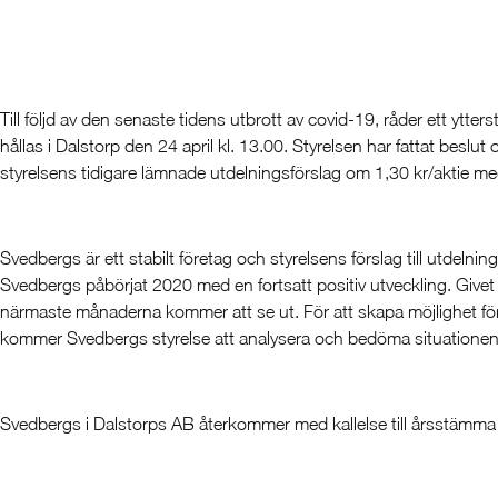
Till följd av den senaste tidens utbrott av covid-19, råder ett y
hållas i Dalstorp den 24 april kl. 13.00. Styrelsen har fattat beslut
styrelsens tidigare lämnade utdelningsförslag om 1,30 kr/aktie m
Svedbergs är ett stabilt företag och styrelsens förslag till utdeln
Svedbergs påbörjat 2020 med en fortsatt positiv utveckling. Givet 
närmaste månaderna kommer att se ut. För att skapa möjlighet för 
kommer Svedbergs styrelse att analysera och bedöma situationen för
Svedbergs i Dalstorps AB återkommer med kallelse till årsstämm