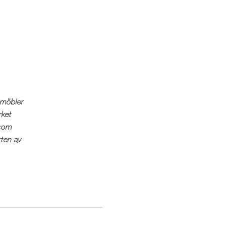
smöbler
rket
 som
rten av