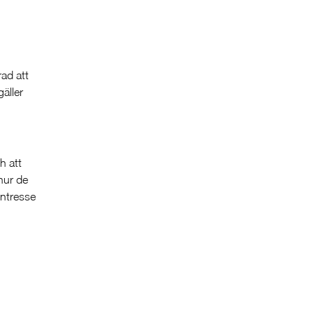
rad att
gäller
h att
hur de
intresse