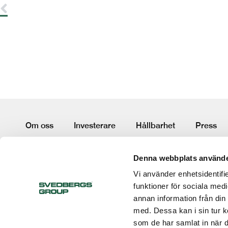
Om oss
Investerare
Hållbarhet
Press
Terms and conditions
Code of conduct
Whistleblow
Denna webbplats använde
Vi använder enhetsidentifie
Följ oss:
funktioner för sociala medi
annan information från din
med. Dessa kan i sin tur k
som de har samlat in när d