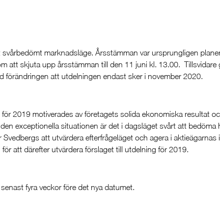
tterst svårbedömt marknadsläge. Årsstämman var ursprungligen plane
 om att skjuta upp årsstämman till den 11 juni kl. 13.00. Tillsvidare 
ed förändringen att utdelningen endast sker i november 2020.
ing för 2019 motiverades av företagets solida ekonomiska resultat oc
den exceptionella situationen är det i dagsläget svårt att bedöma 
Svedbergs att utvärdera efterfrågeläget och agera i aktieägarnas 
 att därefter utvärdera förslaget till utdelning för 2019.
a
senast fyra veckor före det nya datumet.