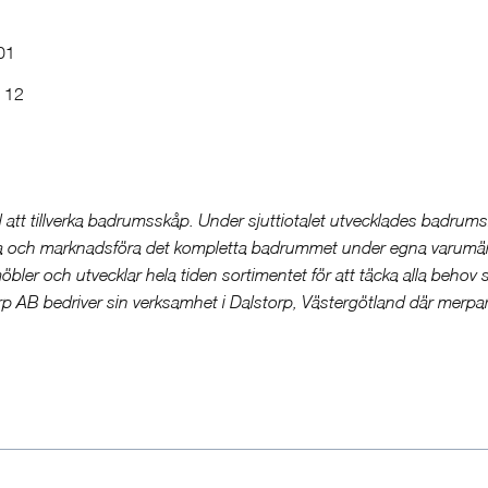
01
 12
 att tillverka badrumsskåp. Under sjuttiotalet utvecklades badrum
lverka och marknadsföra det kompletta badrummet under egna varumä
er och utvecklar hela tiden sortimentet för att täcka alla behov
p AB bedriver sin verksamhet i Dalstorp, Västergötland där merpa