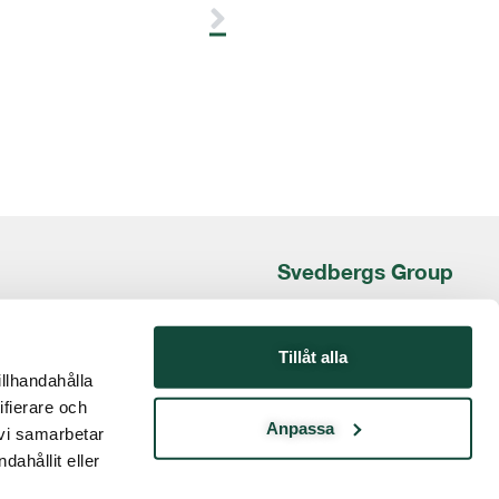
Svedbergs Group
Box 840
301 18 HALMSTAD
Tillåt alla
illhandahålla
Besöksadress:
ifierare och
Kristian IV:s väg 3
Anpassa
 vi samarbetar
ir@svedbergsgroup.com
ahållit eller
www.svedbergsgroup.se