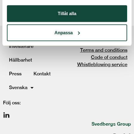
webbläsare till nästa gång jag skriver en kommentar.
Tillåt alla
Om oss
Anpassa
Investerare
Terms and conditions
Code of conduct
Hållbarhet
Whistleblowing service
Press
Kontakt
Svenska
Följ oss:
Svedbergs Group