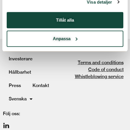
Visa detaljer
Spara mitt namn, min e-postadress och webbplats i denna
webbläsare till nästa gång jag skriver en kommentar.
Tillåt alla
Anpassa
Om oss
Investerare
Terms and conditions
Code of conduct
Hållbarhet
Whistleblowing service
Press
Kontakt
Svenska
Följ oss: