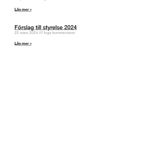
Läs mer »
Förslag till styrelse 2024
22 mars 2024
Inga kommentarer
Läs mer »