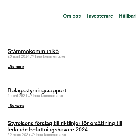
Om oss
Investerare
Hållbar
Stämmokommuniké
25 april 2024
Inga kommentarer
Läs mer »
Bolagsstyrningsrapport
4 april 2024
Inga kommentarer
Läs mer »
Styrelsens förslag till riktlinjer för ersättning till
ledande befattningshavare 2024
22 mars 2024
Inga kommentarer