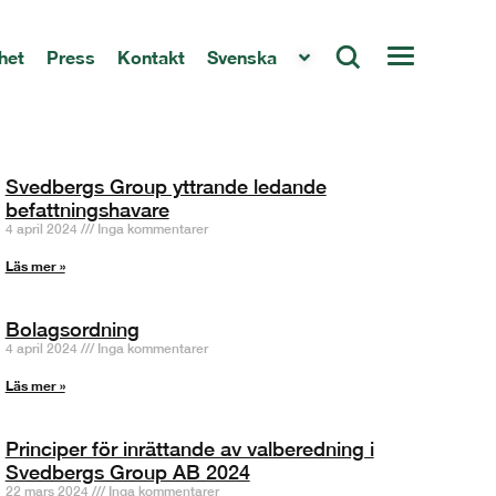
het
Press
Kontakt
Svenska
Svedbergs Group yttrande ledande
befattningshavare
4 april 2024
Inga kommentarer
Läs mer »
Bolagsordning
4 april 2024
Inga kommentarer
Läs mer »
Principer för inrättande av valberedning i
Svedbergs Group AB 2024
22 mars 2024
Inga kommentarer