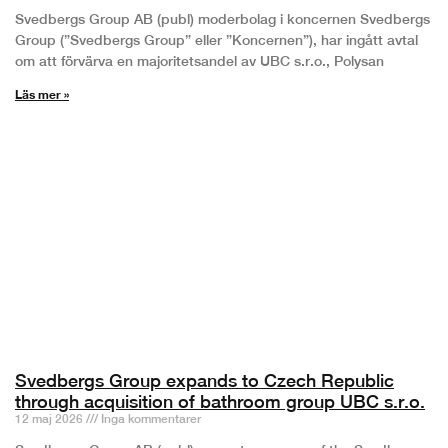
Svedbergs Group AB (publ) moderbolag i koncernen Svedbergs
Group (”Svedbergs Group” eller ”Koncernen”), har ingått avtal
om att förvärva en majoritetsandel av UBC s.r.o., Polysan
Läs mer »
Svedbergs Group expands to Czech Republic
through acquisition of bathroom group UBC s.r.o.
12 maj 2026
Inga kommentarer