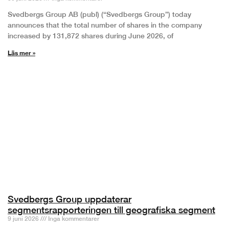
Svedbergs Group AB (publ) (“Svedbergs Group”) today
announces that the total number of shares in the company
increased by 131,872 shares during June 2026, of
Läs mer »
Svedbergs Group uppdaterar
segmentsrapporteringen till geografiska segment
9 juni 2026
Inga kommentarer