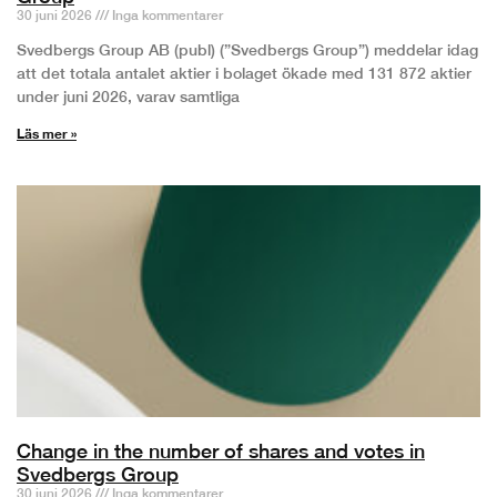
30 juni 2026
Inga kommentarer
Svedbergs Group AB (publ) (”Svedbergs Group”) meddelar idag
att det totala antalet aktier i bolaget ökade med 131 872 aktier
under juni 2026, varav samtliga
Läs mer »
Change in the number of shares and votes in
Svedbergs Group
30 juni 2026
Inga kommentarer