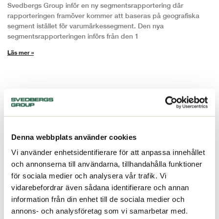
Svedbergs Group inför en ny segmentsrapportering där
rapporteringen framöver kommer att baseras på geografiska
segment istället för varumärkessegment. Den nya
segmentsrapporteringen införs från den 1
Läs mer »
Denna webbplats använder cookies
Vi använder enhetsidentifierare för att anpassa innehållet
och annonserna till användarna, tillhandahålla funktioner
för sociala medier och analysera vår trafik. Vi
vidarebefordrar även sådana identifierare och annan
Svedbergs Group slutför förvärvet av
information från din enhet till de sociala medier och
majoritetsandel i tjeckiska badrumskoncernen
annons- och analysföretag som vi samarbetar med.
UBC s.r.o.