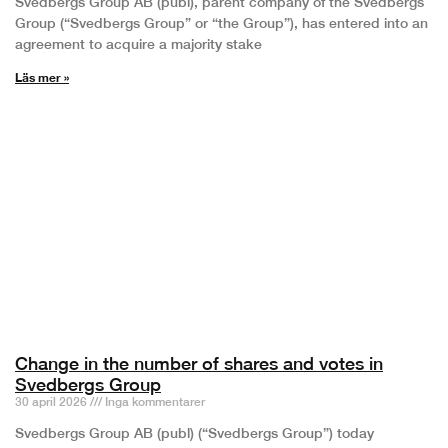
Svedbergs Group AB (publ), parent company of the Svedbergs
Group (“Svedbergs Group” or “the Group”), has entered into an
agreement to acquire a majority stake
Läs mer »
Change in the number of shares and votes in
Svedbergs Group
30 april 2026
Inga kommentarer
Svedbergs Group AB (publ) (“Svedbergs Group”) today