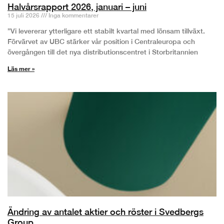
Halvårsrapport 2026, januari – juni
15 juli 2026
Inga kommentarer
”Vi levererar ytterligare ett stabilt kvartal med lönsam tillväxt.
Förvärvet av UBC stärker vår position i Centraleuropa och
övergången till det nya distributionscentret i Storbritannien
Läs mer »
Ändring av antalet aktier och röster i Svedbergs
Group